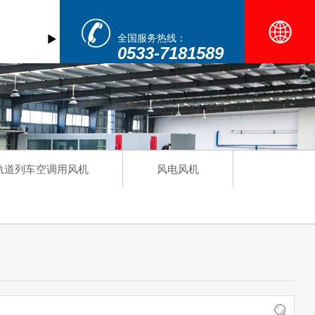
全国服务热线：
►
0533-7181589
轨道列车空调用风机
风电风机