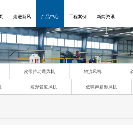
页
走进新风
产品中心
工程案例
新闻资讯
皮带传动通风机
轴流风机
机
矩形管道风机
低噪声箱形风机