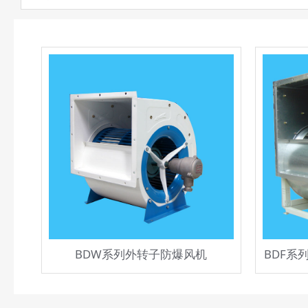
BDW系列外转子防爆风机